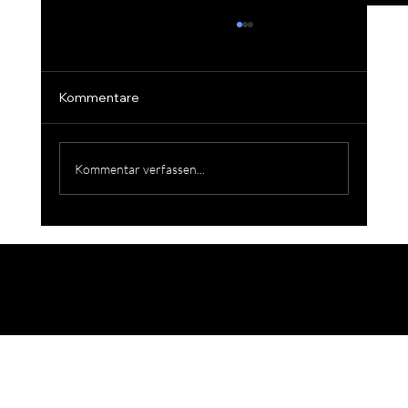
Kommentare
Kommentar verfassen...
Occ. Blaser R8 Professional (L)
©2026 JS