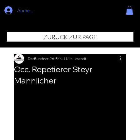
Anmelden
ZURÜCK ZUR PAGE
DerBuechser
26. Feb.
1 Min. Lesezeit
Occ. Repetierer Steyr
Mannlicher