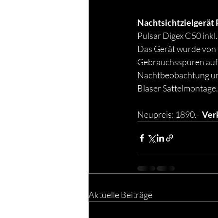
Nachtsichtzielgerät P
Pulsar Digex C50 inkl
Das Gerät wurde von u
Gebrauchsspuren auf, i
Nachtbeobachtung und
Blaser Sattelmontage.
Neupreis: 1890.-
  Ver
Aktuelle Beiträge