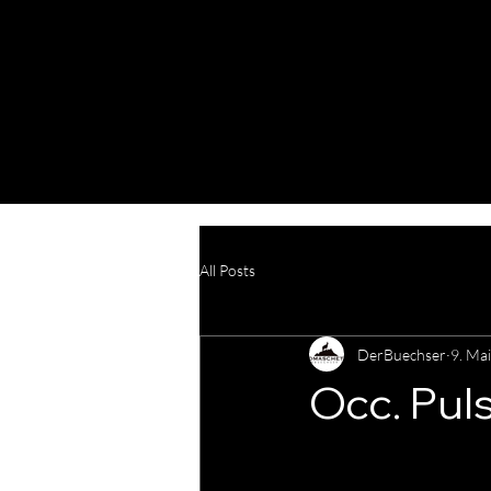
All Posts
DerBuechser
9. Mai
Occ. Pul