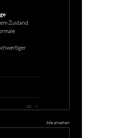
ge 
tem Zustand. 
ormale 
chwertiger 
Alle ansehen