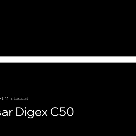
1 Min. Lesezeit
sar Digex C50