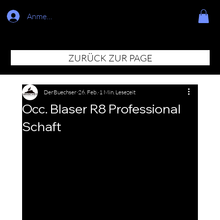
Anmelden
ZURÜCK ZUR PAGE
DerBuechser
26. Feb.
1 Min. Lesezeit
Occ. Blaser R8 Professional
Schaft