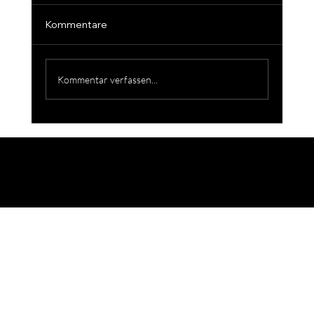
Kommentare
Kommentar verfassen...
Occ. Blaser R8 Professional (L)
©2026 JS