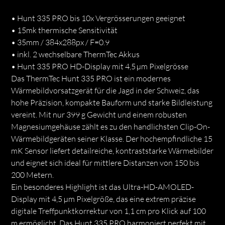
• Hunt 335 PRO bis 10x Vergrösserungen geeignet
• 15mk thermische Sensitivität
• 35mm / 384x288px / F=0.9
• inkl. 2 wechselbare ThermTec Akkus
• Hunt 335 PRO HD-Display mit 4,5 µm Pixelgrösse
Das ThermTec Hunt 335 PRO ist ein modernes
Wärmebildvorsatzgerät für die Jagd in der Schweiz, das
hohe Präzision, kompakte Bauform und starke Bildleistung
vereint. Mit nur 399 g Gewicht und einem robusten
Magnesiumgehäuse zählt es zu den handlichsten Clip-On-
Wärmebildgeräten seiner Klasse. Der hochempfindliche 15
mK Sensor liefert detailreiche, kontraststarke Wärmebilder
und eignet sich ideal für mittlere Distanzen von 150 bis
200 Metern.
Ein besonderes Highlight ist das Ultra-HD-AMOLED-
Display mit 4,5 µm Pixelgröße, das eine extrem präzise
digitale Treffpunktkorrektur von 1,1 cm pro Klick auf 100
m ermöglicht. Das Hunt 335 PRO harmoniert perfekt mit