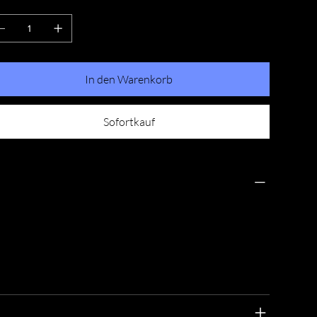
zahl
In den Warenkorb
Sofortkauf
ÜCKGABERICHTLINIE
s ist eine Rückgaberichtlinie. Erkläre Kunden hier, was
 tun ist, falls diese mit dem Kauf nicht zufrieden sind.
are Widerrufs- und Rückgabebedingungen sind
chtlich vorgeschrieben und sind eine gute Möglichkeit,
s Vertrauen deiner Kunden zu gewinnen.
ERSANDINFO