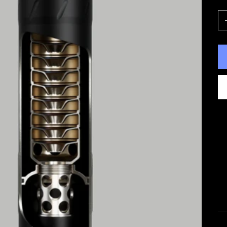
An
R
Da
zu
Kl
re
da
V