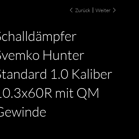
Zurück
Weiter
Schalldämpfer
Svemko Hunter
Standard 1.0 Kaliber
10.3x60R mit QM
Gewinde
s
F 760.00