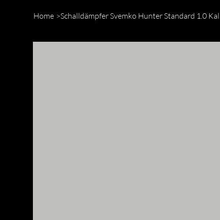
Home
>
Schalldämpfer Svemko Hunter Standard 1.0 Ka