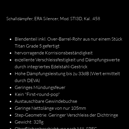
Schalldämpfer, ERA Silencer, Mod. STI3D, Kal. .458
Preis
CHF 797.00
Blendenteil inkl. Over-Barrel-Rohr aus nur einem Stück
Titan Grade 5 gefertigt
hervorragende Korrisionsbeständigkeit
exzellente Verschleissfestigkeit und Dämpfungswerte
durch integriertes Edelstahl-Gestrick
Hohe Dämpfungsleistung bis zu 33dB (Wert ermittelt
durch DEVA)
Geringes Mündungsfeuer
Kein "First-round-pop"
Austauschbare Gewindebuchse
Geringe Nettolänge von nur 105mm
Step-Geometrie: Geringer Verschleiss der Dichtringe
Gewicht: 328g
Oberflächenbeschichtung nach MIL-SPEC