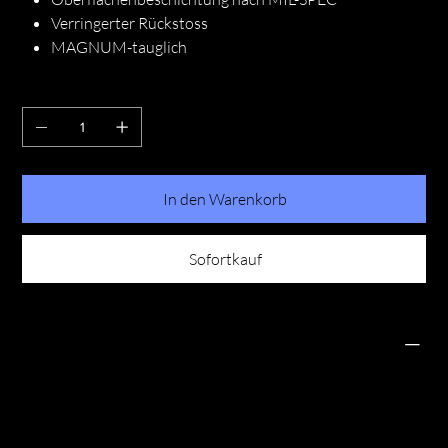
Verringerter Rückstoss
MAGNUM-tauglich
Anzahl
In den Warenkorb
Sofortkauf
RÜCKGABERICHTLINIE
Das ist eine Rückgaberichtlinie. Erkläre Kunden hier, was
zu tun ist, falls diese mit dem Kauf nicht zufrieden sind.
Klare Widerrufs- und Rückgabebedingungen sind rechtlich
vorgeschrieben und sind eine gute Möglichkeit, das