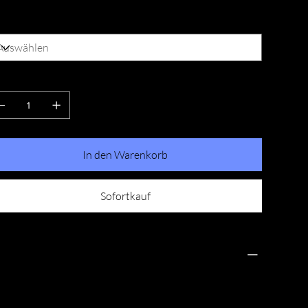
össe
zahl
In den Warenkorb
Sofortkauf
ÜCKGABERICHTLINIE
s ist eine Rückgaberichtlinie. Erkläre Kunden hier, was
 tun ist, falls diese mit dem Kauf nicht zufrieden sind.