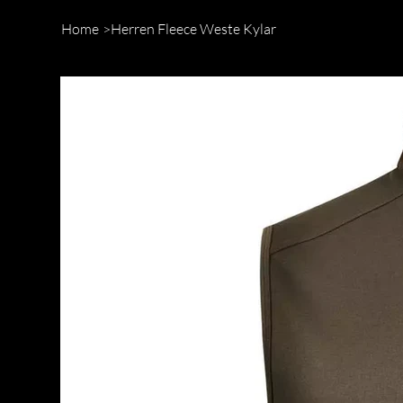
Home
>
Herren Fleece Weste Kylar