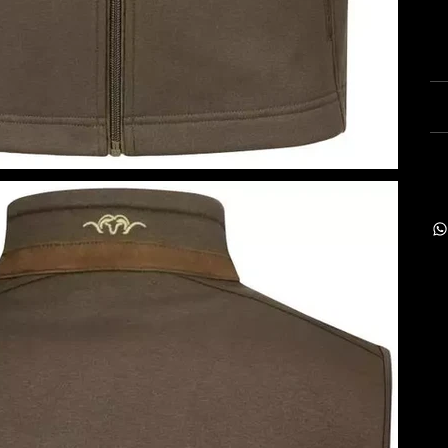
Kl
re
da
V
Te