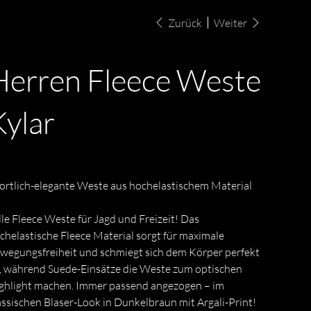
Zurück
Weiter
Herren Fleece Weste
Kylar
s
F 175.00
ortlich-elegante Weste aus hochelastischem Material
lle Fleece Weste für Jagd und Freizeit! Das
chelastische Fleece Material sorgt für maximale
wegungsfreiheit und schmiegt sich dem Körper perfekt
, während Suede-Einsätze die Weste zum optischen
ghlight machen. Immer passend angezogen – im
assischen Blaser-Look in Dunkelbraun mit Argali-Print!