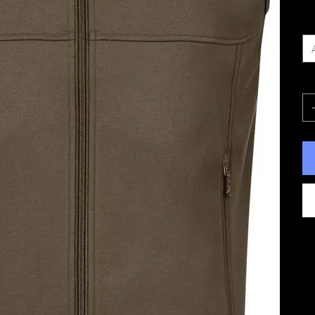
Gr
An
R
Da
zu