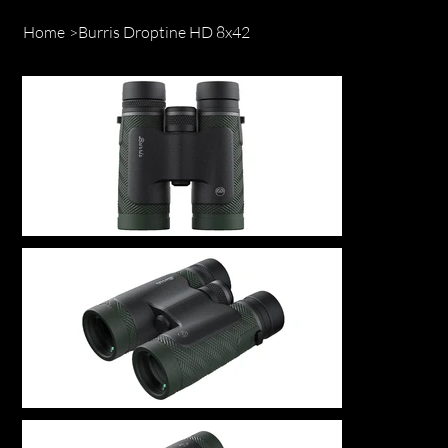
Home
>
Burris Droptine HD 8x42