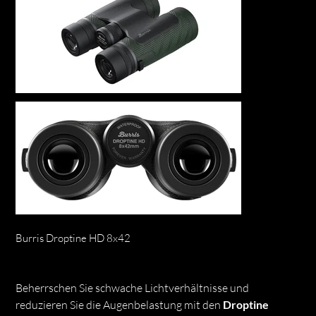
Burris Droptine HD 8x42
Preis
CHF 236.00
Beherrschen Sie schwache Lichtverhältnisse und
reduzieren Sie die Augenbelastung mit den
Droptine