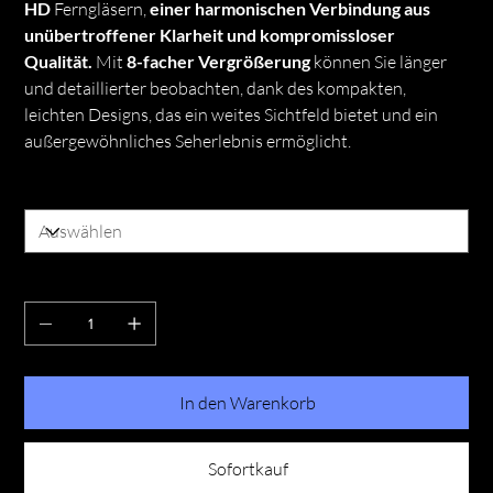
HD
Ferngläsern,
einer harmonischen Verbindung aus
unübertroffener Klarheit und kompromissloser
Qualität.
Mit
8-facher Vergrößerung
können Sie länger
und detaillierter beobachten, dank des kompakten,
leichten Designs, das ein weites Sichtfeld bietet und ein
außergewöhnliches Seherlebnis ermöglicht.
Vergrösserung
Anzahl
In den Warenkorb
Sofortkauf