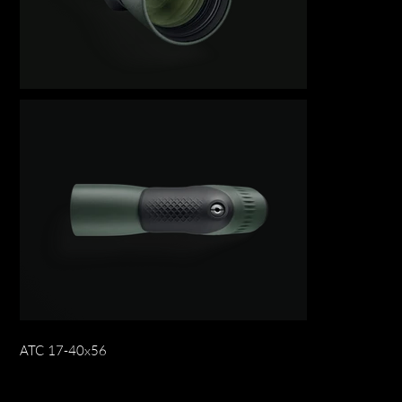
ATC 17-40x56
Preis
CHF 2'590.00